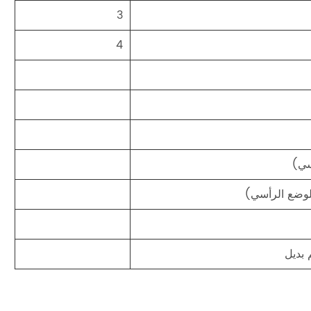
3
4
سي)
للوضع الرأسي)
 بديل