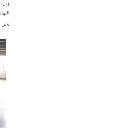
لدينا
النهائية أكث
نحن ن