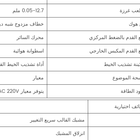
لعب غرزة
0.05-12.7 ملم
 هوك
خطاف مزدوج شبه دو
 القدم بالضغط المركزي
محرك السائر
 القدم المكبس الخارجي
اسطوانة هوائية
ينة تشذيب الخيط
أداة تشذيب الخيط ال
حة الموضوع
معيار
د الطاقة
يتوفر معيار AC 220V أو 110V أو 380V عند الطلب
ئف اختيارية
مشبك القالب سريع التغيير
انزلاق المشبك