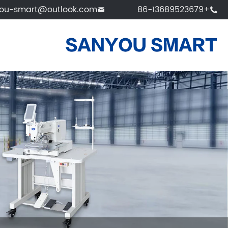
ou-smart@outlook.com
+86-13689523679

