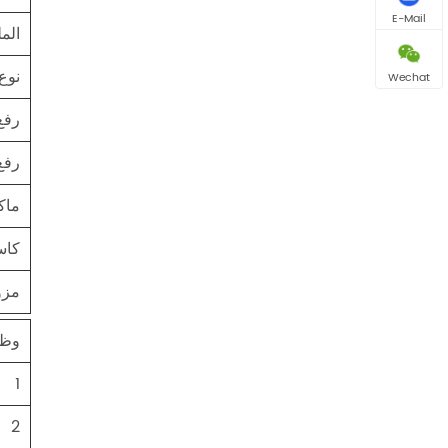
E-Mail
الم
نوع
Wechat
رفع
رفع
ماك
كاس
مزو
وظا
1
2